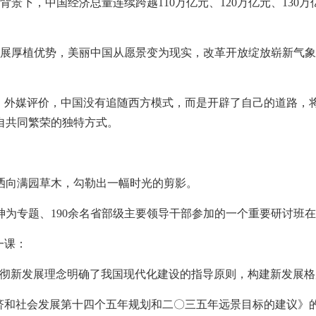
下，中国经济总量连续跨越110万亿元、120万亿元、130万亿
；
发展厚植优势，美丽中国从愿景变为现实，改革开放绽放崭新气
”，外媒评价，中国没有追随西方模式，而是开辟了自己的道路
自共同繁荣的独特方式。
洒向满园草木，勾勒出一幅时光的剪影。
精神为专题、190余名省部级主要领导干部参加的一个重要研讨班
一课：
贯彻新发展理念明确了我国现代化建设的指导原则，构建新发展格
经济和社会发展第十四个五年规划和二〇三五年远景目标的建议》